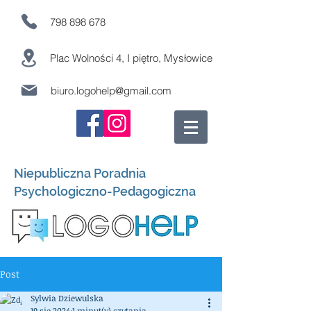
798 898 678
Plac Wolności 4, I piętro, Mysłowice
biuro.logohelp@gmail.com
Niepubliczna Poradnia
Psychologiczno-Pedagogiczna
Post
Sylwia Dziewulska
19 sie 2024
1 minut(y) czytania