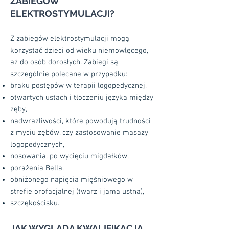
ZABIEGÓW
ELEKTROSTYMULACJI?
Z zabiegów elektrostymulacji mogą
korzystać dzieci od wieku niemowlęcego,
aż do osób dorosłych. Zabiegi są
szczególnie polecane w przypadku:
braku postępów w terapii logopedycznej,
otwartych ustach i tłoczeniu języka między
zęby,
nadwrażliwości, które powodują trudności
z myciu zębów, czy zastosowanie masaży
logopedycznych,
nosowania, po wycięciu migdałków,
porażenia Bella,
obniżonego napięcia mięśniowego w
strefie orofacjalnej (twarz i jama ustna),
szczękościsku.
JAK WYGLĄDA KWALIFIKACJA