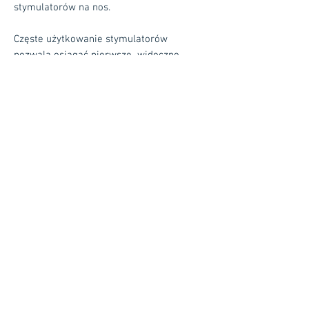
stymulatorów na nos.
Częste użytkowanie stymulatorów
pozwala osiągać pierwsze widoczne
efekty na zgryzie po 3-6 miesiącach. Czas
leczenia uzależniony jest prowadzonej
równoległe terapii i wykonywaniu
zalecanych do domu ćwiczeń.